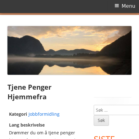
Primary
Menu
Menu
Skip
Dagens side
to
content
Tjene Penger
Hjemmefra
Søk
Main
Kategori
Jobbformidling
etter:
Sidebar
Lang beskrivelse
Drømmer du om å tjene penger