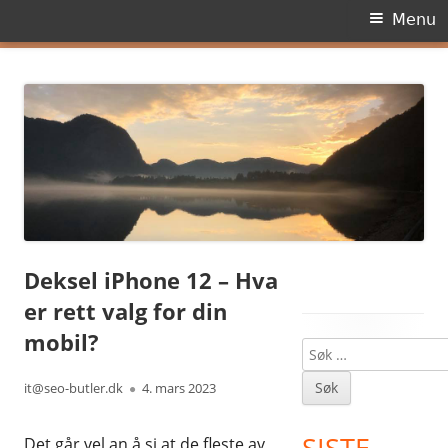
Primary
Menu
Menu
Skip
Dagens side
to
content
Deksel iPhone 12 – Hva
er rett valg for din
mobil?
Søk
Main
etter:
Author
Published
it@seo-butler.dk
4. mars 2023
Sidebar
on
SISTE
Det går vel an å si at de fleste av