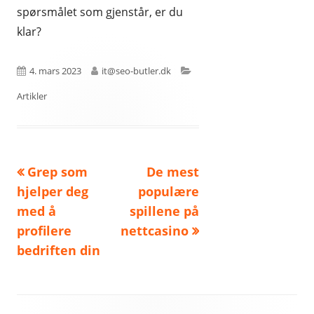
spørsmålet som gjenstår, er du
klar?
Published
Author
Categories
4. mars 2023
it@seo-butler.dk
on
Artikler
Previous
Next
Grep som
De mest
Innleggsnavigasjon
article:
article:
hjelper deg
populære
med å
spillene på
profilere
nettcasino
bedriften din
Footer