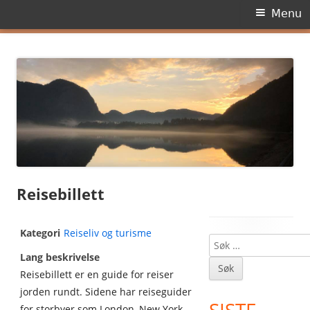
Primary
Menu
Menu
Skip
Dagens side
to
content
Reisebillett
Kategori
Reiseliv og turisme
Søk
Main
Lang beskrivelse
etter:
Sidebar
Reisebillett er en guide for reiser
jorden rundt. Sidene har reiseguider
for storbyer som London, New York,