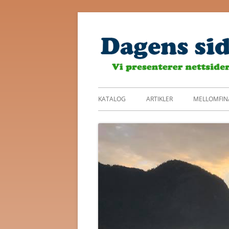
Skip
to
content
Primary
KATALOG
ARTIKLER
MELLOMFIN
Menu