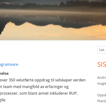
Søk
Ma
etter:
Si
SI
ogramvare
velse
Andre
t over 350 velutførte oppdrag til selskaper verden
magik
 et team med mangfold av erfaringer og
 prosesser, som blant annet inkluderer RUP,
Oppda
ile.
Planl