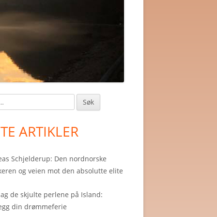
in
debar
STE ARTIKLER
as Schjelderup: Den nordnorske
eren og veien mot den absolutte elite
g de skjulte perlene på Island:
egg din drømmeferie