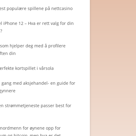
st populære spillene på nettcasino
l iPhone 12 – Hva er rett valg for din
?
som hjelper deg med å profilere
ften din
erfekte kortspillet i vårsola
 gang med aksjehandel- en guide for
gynnere
en strømmetjeneste passer best for
 nordmenn for øynene opp for
um og bitcoin, men hva er det