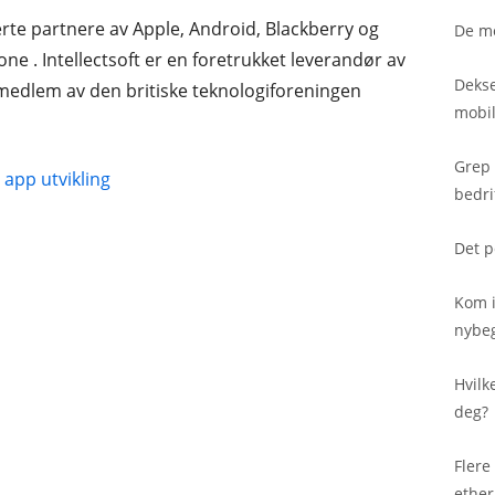
serte partnere av Apple, Android, Blackberry og
De me
e . Intellectsoft er en foretrukket leverandør av
Dekse
medlem av den britiske teknologiforeningen
mobil
Grep 
app utvikling
bedri
Det p
Kom i
nybe
Hvilk
deg?
Flere
ether