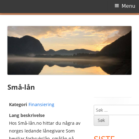
Primary
Menu
Menu
Skip
Dagens side
to
content
Små-lån
Kategori
Finansiering
Søk
Main
Lang beskrivelse
etter:
Sidebar
Hos Små-lån.no hittar du några av
norges ledande lånegivare Som
beviljar forbrukslån, smålån på