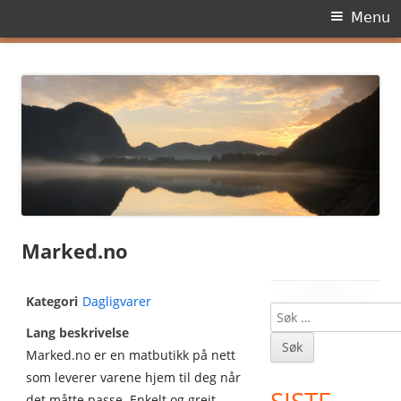
Primary
Menu
Menu
Skip
Dagens side
to
content
Marked.no
Kategori
Dagligvarer
Søk
Main
Lang beskrivelse
etter:
Sidebar
Marked.no er en matbutikk på nett
som leverer varene hjem til deg når
det måtte passe. Enkelt og greit.