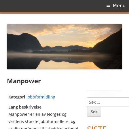
Primary
Menu
Menu
Skip
Dagens side
to
content
Manpower
Kategori
Jobbformidling
Søk
Main
Lang beskrivelse
etter:
Sidebar
Manpower er en av Norges og
verdens største jobbformidlere. og
er din døråpner til arbeidsmarkedet.