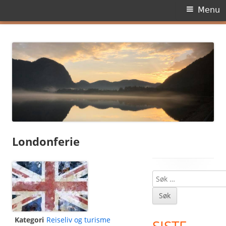
Primary
Menu
Menu
Skip
Dagens side
to
content
Londonferie
Søk
Main
etter:
Sidebar
Kategori
Reiseliv og turisme