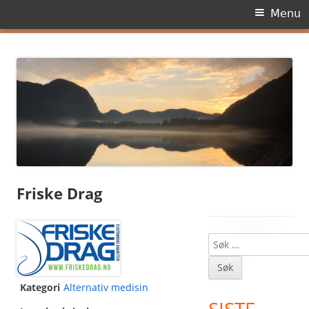
Primary
Menu
Menu
Skip
Dagens side
to
content
Friske Drag
Søk
Main
etter:
Sidebar
Kategori
Alternativ medisin