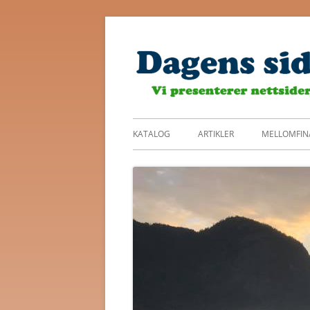
Skip
to
content
Primary
KATALOG
ARTIKLER
MELLOMFIN
Menu