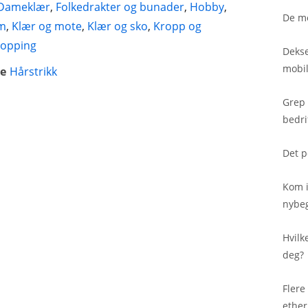
Dameklær
,
Folkedrakter og bunader
,
Hobby
,
De me
em
,
Klær og mote
,
Klær og sko
,
Kropp og
opping
Dekse
mobil
e
Hårstrikk
Grep 
bedri
Det p
Kom i
nybe
Hvilk
deg?
Flere
ether