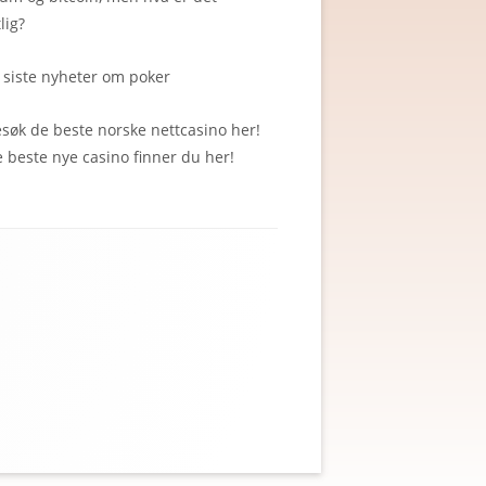
lig?
 siste nyheter om poker
esøk de beste
norske nettcasino
her!
e beste
nye casino
finner du her!