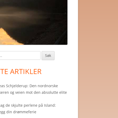
in
debar
STE ARTIKLER
as Schjelderup: Den nordnorske
eren og veien mot den absolutte elite
g de skjulte perlene på Island:
egg din drømmeferie