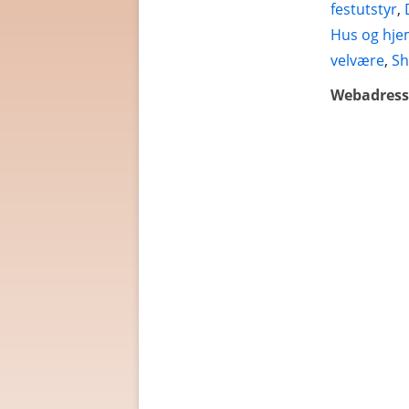
festutstyr
,
Hus og hj
velvære
,
Sh
Webadress