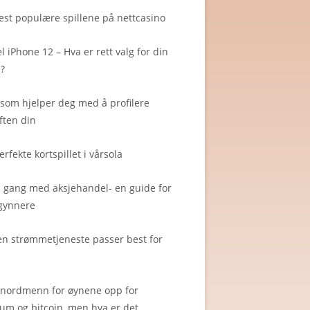
st populære spillene på nettcasino
l iPhone 12 – Hva er rett valg for din
?
som hjelper deg med å profilere
ften din
erfekte kortspillet i vårsola
 gang med aksjehandel- en guide for
gynnere
en strømmetjeneste passer best for
 nordmenn for øynene opp for
um og bitcoin, men hva er det