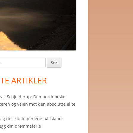
in
debar
STE ARTIKLER
as Schjelderup: Den nordnorske
eren og veien mot den absolutte elite
g de skjulte perlene på Island:
egg din drømmeferie