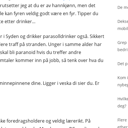
orutsetter jeg at du er av hannkjønn, men det
De me
elle kan fyren veldig godt være en fyr. Tipper du
 etter drinker...
Dekse
mobil
r i Syden og drikker parasolldrinker også. Sikkert
Grep 
dere traff på stranden. Unger i samme alder har
bedri
skal bli paranoid hvis du treffer andre
amtaler kommer inn på jobb, så tenk over hva du
Det p
Kom i
minnepinnene dine. Ligger i veska di sier du. Er
nybe
Hvilk
deg?
Flere
inke foredragsholdere og veldig lærerikt. På
ether