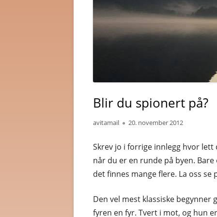
Blir du spionert på?
Author
Published
avitamail
20. november 2012
on
Skrev jo i forrige innlegg hvor le
når du er en runde på byen. Bare 
det finnes mange flere. La oss se p
Den vel mest klassiske begynner 
fyren en fyr. Tvert i mot, og hun