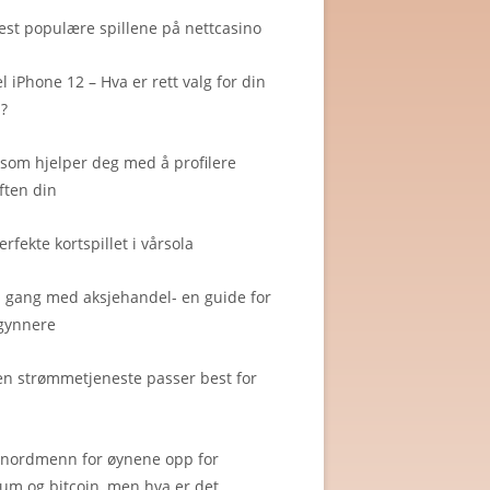
st populære spillene på nettcasino
l iPhone 12 – Hva er rett valg for din
?
som hjelper deg med å profilere
ften din
erfekte kortspillet i vårsola
 gang med aksjehandel- en guide for
gynnere
en strømmetjeneste passer best for
 nordmenn for øynene opp for
um og bitcoin, men hva er det