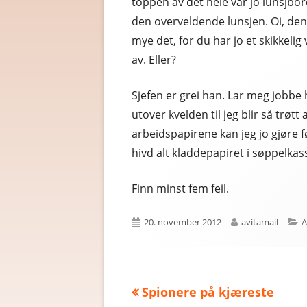
toppen av det hele var jo lunsjbo
den overveldende lunsjen. Oi, den 
mye det, for du har jo et skikkeli
av. Eller?
Sjefen er grei han. Lar meg jobbe 
utover kvelden til jeg blir så trøtt
arbeidspapirene kan jeg jo gjøre f
hivd alt kladdepapiret i søppelkas
Finn minst fem feil.
Published
Author
C
20. november 2012
avitamail
A
on
Previous
Spionere på kjæreste
Innleggsnavigasjon