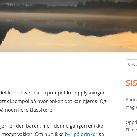
Søk
Ma
etter:
Si
SI
tt det kunne være å bli pumpet for opplysninger
Andre
ett eksempel på hvor enkelt det kan gjøres. Og
magik
å noen flere klassikere.
Oppda
gjerne i den baren, men denne gangen er ikke
Planl
 er meget vakker. Om hun ikke
byr på drinker
så