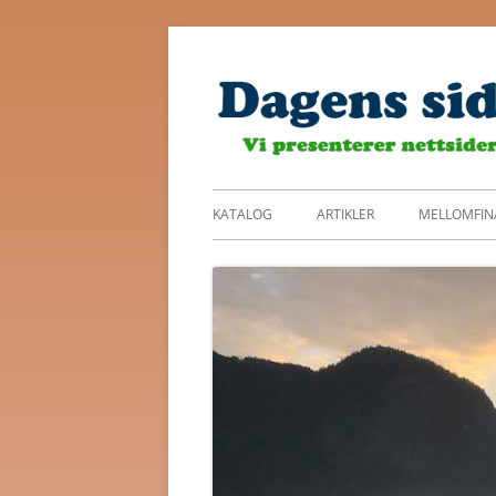
Skip
to
content
Primary
KATALOG
ARTIKLER
MELLOMFIN
Menu