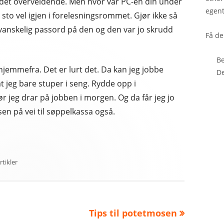
rdet overveldende. Men hvor var PC-en din under
egent
sto vel igjen i forelesningsrommet. Gjør ikke så
g vanskelig passord på den og den var jo skrudd
Få de
B
hjemmefra. Det er lurt det. Da kan jeg jobbe
D
 at jeg bare stuper i seng. Rydde opp i
ør jeg drar på jobben i morgen. Og da får jeg jo
sen på vei til søppelkassa også.
ategories
rtikler
Next
Tips til potetmosen